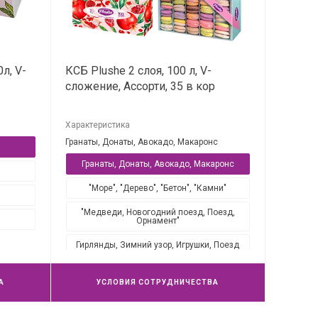
л, V-
КСБ Plushe 2 слоя, 100 л, V-
р
сложение, Ассорти, 35 в кор
Характеристика
Гранаты, Донаты, Авокадо, Макаронс
Гранаты, Донаты, Авокадо, Макаронс
"Море", "Дерево", "Бетон", "Камни"
"Медведи, Новогодний поезд, Поезд,
Орнамент"
Гирлянды, Зимний узор, Игрушки, Поезд
"Поезд"
А
УСЛОВИЯ СОТРУДНИЧЕСТВА