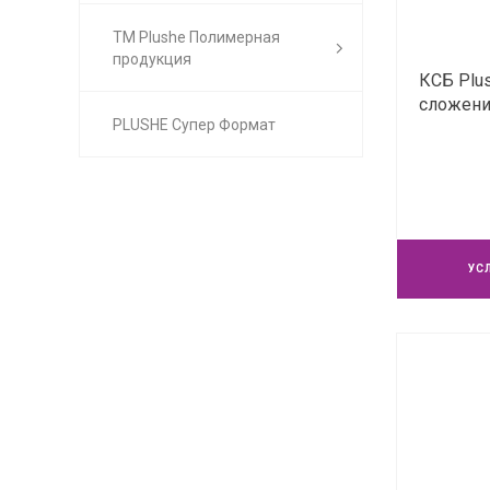
ТМ Plushe Полимерная
продукция
КСБ Plus
сложение
PLUSHE Супер Формат
УС