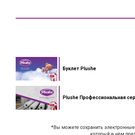
Буклет Plushe
Plushe Профессиональная се
*Вы можете сохранить электронные 
который в нём пред