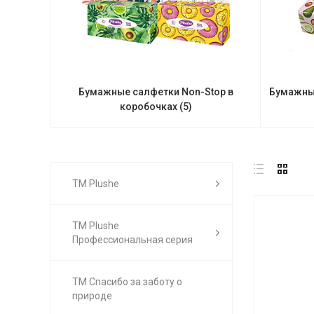
Бумажные салфетки Non-Stop в
Бумажные
коробочках
(5)
ТМ Plushe
ТМ Plushe
Профессиональная серия
ТМ Спасибо за заботу о
природе