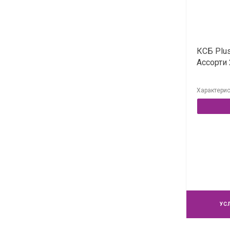
КСБ Plus
Ассорти 
Характерис
УС