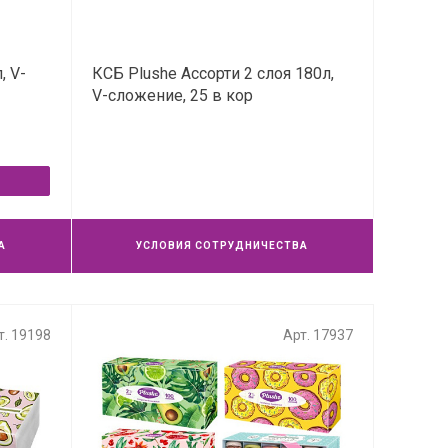
, V-
КСБ Plushe Ассорти 2 слоя 180л,
V-сложение, 25 в кор
А
УСЛОВИЯ СОТРУДНИЧЕСТВА
т. 19198
Арт. 17937