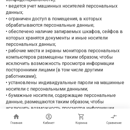
• ведется учет машинных носителей персональных
данных;
• ограничен доступ в помещения, в которых
обрабатываются персональные данные;
• обеспечено наличие запираемых шкафов, сейфов в
которых хранятся документы и иные носители
персональных данных;
• рабочие места и экраны мониторов персональных
компьютеров размещены таким образом, чтобы
исключить возможность просмотра информации
посторонними лицами (в том числе другими
работниками);
• установлены индивидуальные пароли на машинные
носители с персональными данными;
• бумажные носители, содержащие персональные
данные, размещаются таким образом, чтобы
исключить возможность просмотра информации
посторонними лицами (в том числе другими
работниками);
Главная
Кабинет
Корзина
Сравнение
• испорченные бланки, черновики и промежуточные