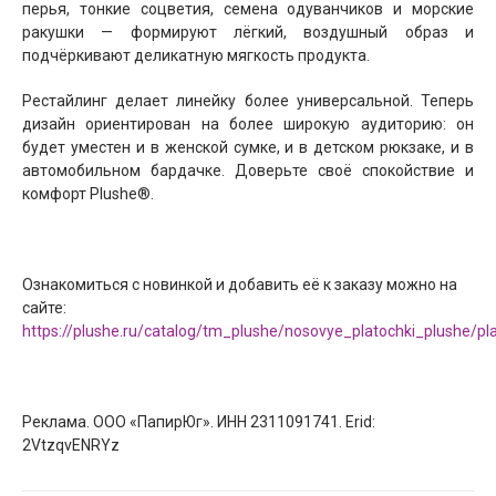
перья, тонкие соцветия, семена одуванчиков и морские
ракушки — формируют лёгкий, воздушный образ и
подчёркивают деликатную мягкость продукта.
Рестайлинг делает линейку более универсальной. Теперь
дизайн ориентирован на более широкую аудиторию: он
будет уместен и в женской сумке, и в детском рюкзаке, и в
автомобильном бардачке. Доверьте своё спокойствие и
комфорт Plushe®.
Ознакомиться с новинкой и добавить её к заказу можно на
сайте:
https://plushe.ru/catalog/tm_plushe/nosovye_platochki_plushe/pl
Реклама. ООО «ПапирЮг». ИНН 2311091741. Erid:
2VtzqvENRYz