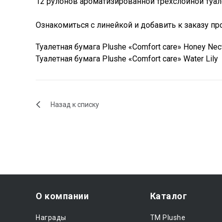
12 рулонов ароматизированной трехслойной туалет
Ознакомиться с линейкой и добавить к заказу пр
Т
уалетная бумага Plushe «Comfort care» Honey Nect
Туалетная бумага Plushe «Comfort care» Water Lily
Назад к списку
О компании
Каталог
Награды
ТМ Plushe