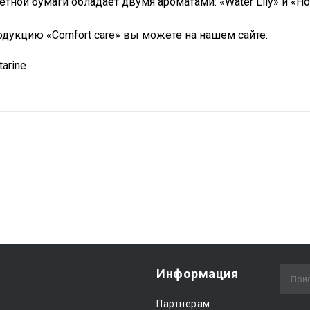
ной бумаги обладает двумя ароматами: «Water Lily» и «Hon
одукцию «Comfort care» вы можете на нашем сайте:
arine
Информация
Партнерам