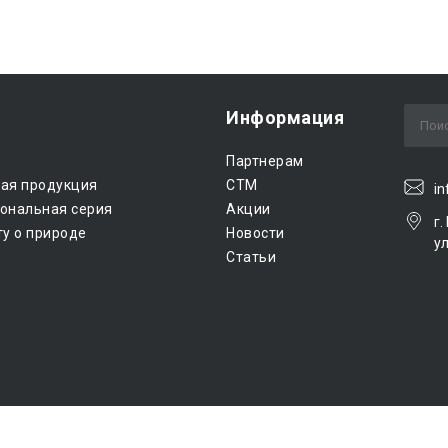
Информация
Партнерам
ная продукция
CTM
in
ональная серия
Акции
г
ту о природе
Новости
ул
Статьи